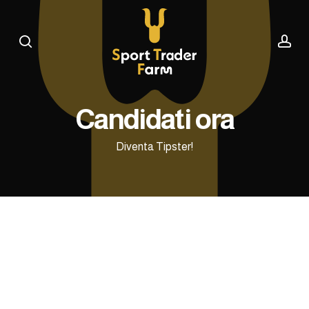
Skip
to
search
ac
main
content
Candidati
ora
Diventa Tipster!